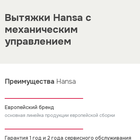
какой объем воздуха вытяжка очищает за час. У
Hansa этот показатель варьируется от 200 до 790
Вытяжки Hansa с
м³/ч. Для эффективной работы выбирайте мощность
согласно размеру кухни./p>
механическим
управлением
Преимущества
Hansa
Европейский бренд
основная линейка продукции европейской сборки
Гарантия 1 год и 2 года сервисного обслуживания