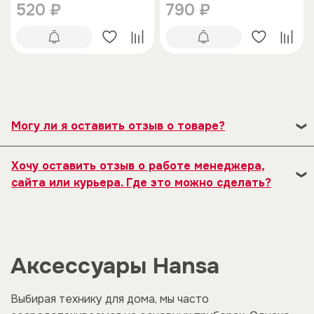
520 ₽
790 ₽
Могу ли я оставить отзыв о товаре?
Под каждым товаром на нашем сайте существует
Хочу оставить отзыв о работе менеджера,
специальное поле, где Вы можете оставить свой
сайта или курьера. Где это можно сделать?
отзыв. Также Вы можете присвоить товару от одной
до пяти звёзд. Все отзывы о товарах проходят
Пожалуйста, воспользуйтесь формой обратной
модерацию.
связи, представленной на сайте.
Аксессуары Hansa
Выбирая технику для дома, мы часто