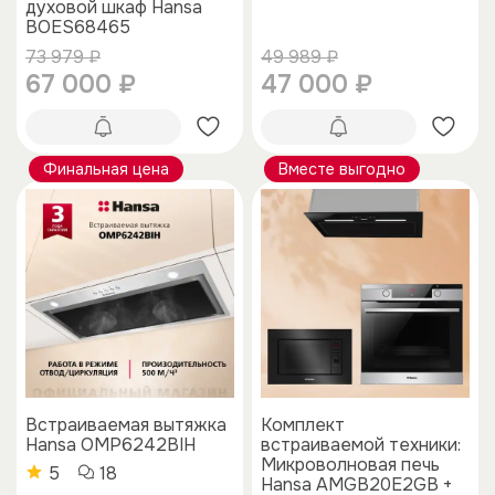
духовой шкаф Hansa
BOES68465
73 979 ₽
49 989 ₽
67 000 ₽
47 000 ₽
Финальная цена
Вместе выгодно
Встраиваемая вытяжка
Комплект
Hansa OMP6242BIH
встраиваемой техники:
Микроволновая печь
5
18
Hansa AMGB20E2GB +