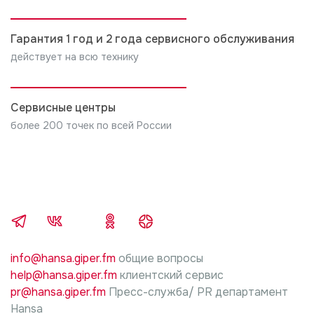
произведенные не уполномоченными на это лицами
Компания производитель не несет ни какой
Гарантия 1 год и 2 года сервисного обслуживания
ответственности за любой ущерб, нанесенный
имуществу граждан, вследствие неправильной
действует на всю технику
установки и подключения.
5. В случае нарушений требований инструкции
Сервисные центры
производителя изделия, по установке и
более 200 точек по всей России
подключению, ответственность за причиненный
ущерб несет лицо, проводившие работы.
info@hansa.giper.fm
общие вопросы
help@hansa.giper.fm
клиентский сервис
pr@hansa.giper.fm
Пресс-служба/ PR департамент
Hansa