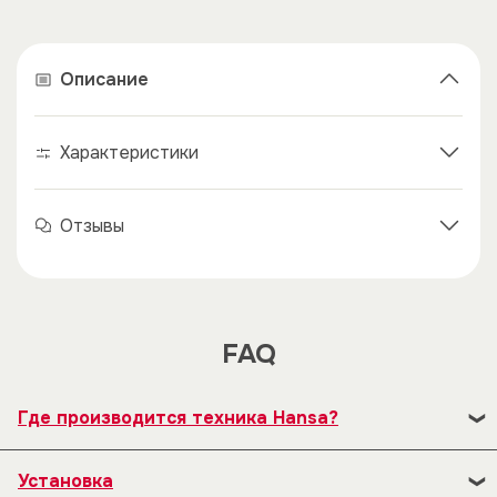
Описание
Характеристики
×
×
Отзывы
FAQ
Где производится техника Hansa?
В 1992 году наряду с существующим заводом по
Установка
производству плит была открыта новая фабрика по