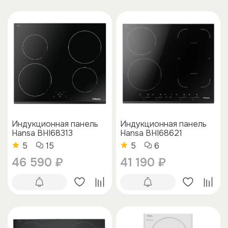
Индукционная панель
Индукционная панель
Hansa BHI68313
Hansa BHI68621
5
15
5
6
46 590 ₽
41 190 ₽