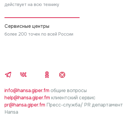
имуществу граждан, вследствие неправильной
действует на всю технику
установки и подключения.
5. В случае нарушений требований инструкции
Сервисные центры
производителя изделия, по установке и
более 200 точек по всей России
подключению, ответственность за причиненный
ущерб несет лицо, проводившие работы.
info@hansa.giper.fm
общие вопросы
help@hansa.giper.fm
клиентский сервис
pr@hansa.giper.fm
Пресс-служба/ PR департамент
Hansa