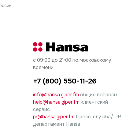
оссии
 ответственность за причиненный ущерб несет
с 09:00 до 21:00 по московскому
времени
+7 (800) 550-11-26
info@hansa.giper.fm
общие вопросы
help@hansa.giper.fm
клиентский
сервис
pr@hansa.giper.fm
Пресс-служба/ PR
департамент Hansa