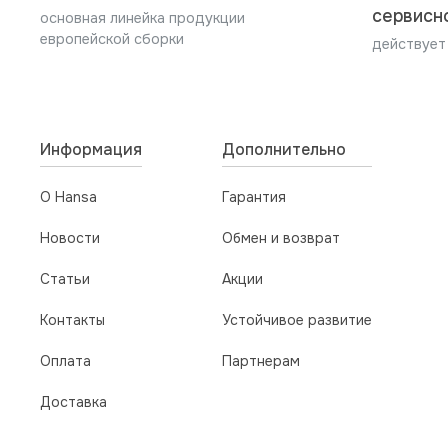
установки и подключения.
сервисн
основная линейка продукции
европейской сборки
5. В случае нарушений требований инструкци
действует
лицо, проводившие работы.
Информация
Дополнительно
О Hansa
Гарантия
Новости
Обмен и возврат
Статьи
Акции
Контакты
Устойчивое развитие
Оплата
Партнерам
Доставка