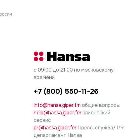
 граждан, вследствие неправильной
 которого остается у Вас.
ендации производителя моющего средства)
оссии
 ответственность за причиненный ущерб несет
вам и искать для себя оптимальные
с 09:00 до 21:00 по московскому
времени
+7 (800) 550-11-26
info@hansa.giper.fm
общие вопросы
help@hansa.giper.fm
клиентский
сервис
pr@hansa.giper.fm
Пресс-служба/ PR
департамент Hansa