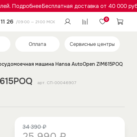
. Подробнее
Бесплатная доставка от 40 000 рублей
0
11 26
/09:00 — 21:00 МСК
Оплата
Сервисные центры
осудомоечная машина Hansa AutoOpen ZIM615POQ
M615POQ
арт.
СП-00046907
34 390 ₽
25 990 ₽