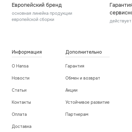
тест-полосок),
Компания производитель не несет ни какой 
5. После проведения ремонта мастер должен 
Европейский бренд
Гарантия
4. неподходящее моющее средство (клиенту 
установки и подключения.
сервисн
основная линейка продукции
европейской сборки
5. В случае нарушений требований инструкци
клиенту нужно следовать рекомендациям, да
действует
лицо, проводившие работы.
сочетания настроек (пробовать, пробовать, п
Информация
Дополнительно
О Hansa
Гарантия
Новости
Обмен и возврат
Статьи
Акции
Контакты
Устойчивое развитие
Оплата
Партнерам
Доставка