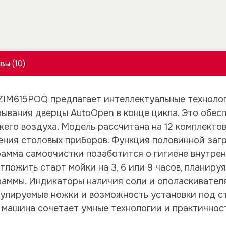
вы (10)
IM615POQ предлагает интеллектуальные технолог
ывания дверцы AutoOpen в конце цикла. Это обес
жего воздуха. Модель рассчитана на 12 комплекто
ния столовых приборов. Функция половинной загр
рамма самоочистки позаботится о гигиене внутре
ложить старт мойки на 3, 6 или 9 часов, планируя
раммы. Индикаторы наличия соли и ополаскивател
егулируемые ножки и возможность установки под 
машина сочетает умные технологии и практичност