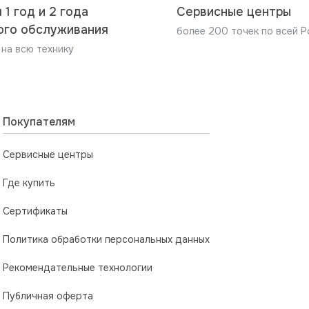
ответственности за любой ущерб, нанесенный имуществу
оформить документ о выполнении работ, один экземпляр
 1 год и 2 года
Сервисные центры
нужно проверить срок годности средства и иные реком
ого обслуживания
более 200 точек по всей Р
и производителя изделия, по установке и подключению,
нным в инструкции к ПММ, инструкциям к моющим средст
 на всю технику
робовать)
Покупателям
Сервисные центры
Где купить
Сертификаты
Политика обработки персональных данных
Рекомендательные технологии
Публичная оферта