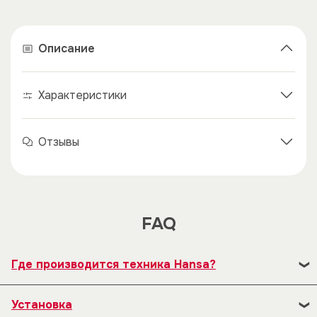
Описание
Характеристики
×
×
Отзывы
FAQ
Где производится техника Hansa?
В 1992 году наряду с существующим заводом по
Установка
производству плит была открыта новая фабрика по