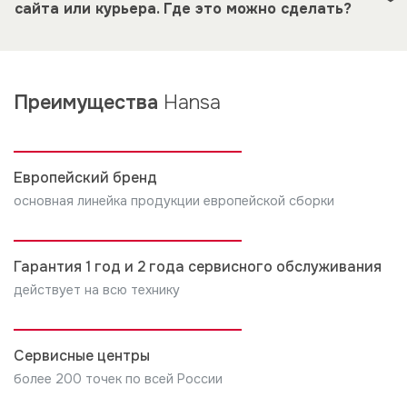
сайта или курьера. Где это можно сделать?
свяжитесь с нами по телефону
+7(000)000 00 00
или
по почте
test@insales.ru
Пожалуйста, воспользуйтесь формой обратной
связи, представленной на сайте.
Преимущества
Hansa
Европейский бренд
основная линейка продукции европейской сборки
Гарантия 1 год и 2 года сервисного обслуживания
действует на всю технику
Сервисные центры
более 200 точек по всей России