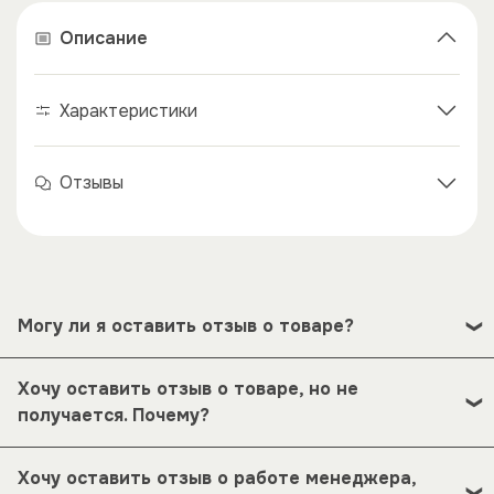
Описание
×
×
Характеристики
Отзывы
Могу ли я оставить отзыв о товаре?
Под каждым товаром на нашем сайте существует
Хочу оставить отзыв о товаре, но не
специальное поле, где Вы можете оставить свой
получается. Почему?
отзыв. Также Вы можете присвоить товару от одной
до пяти звёзд. Все отзывы о товарах проходят
Возможно вы не заполнили одно из обязательных
модерацию.
Хочу оставить отзыв о работе менеджера,
полей. Если поля заполнены корректно, то