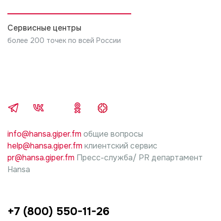
установки и подключения.
5. В случае нарушений требований инструкции
Сервисные центры
производителя изделия, по установке и
более 200 точек по всей России
подключению, ответственность за причиненный
ущерб несет лицо, проводившие работы.
info@hansa.giper.fm
общие вопросы
help@hansa.giper.fm
клиентский сервис
pr@hansa.giper.fm
Пресс-служба/ PR департамент
Hansa
+7 (800) 550-11-26