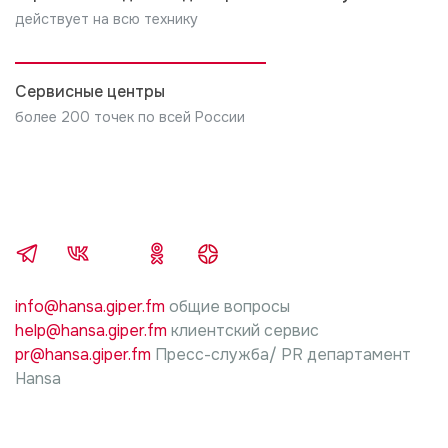
указанным в инструкции по установке, и/или
действует на всю технику
произведенные не уполномоченными на это лицами
Компания производитель не несет ни какой
ответственности за любой ущерб, нанесенный
Сервисные центры
имуществу граждан, вследствие неправильной
более 200 точек по всей России
установки и подключения.
5. В случае нарушений требований инструкции
производителя изделия, по установке и
подключению, ответственность за причиненный
ущерб несет лицо, проводившие работы.
info@hansa.giper.fm
общие вопросы
help@hansa.giper.fm
клиентский сервис
pr@hansa.giper.fm
Пресс-служба/ PR департамент
Hansa