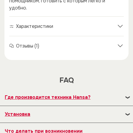
помощником, готовить с которым легко и
удобно.
Характеристики
Отзывы (1)
FAQ
Где производится техника Hansa?
В 1992 году наряду с существующим заводом по
Установка
производству плит была открыта новая фабрика по
производству встраиваемой бытовой техники с
1. Перед началом эксплуатации изделия, необходимо
оригинальным дизайном, составившей основу
Что делать при возникновении