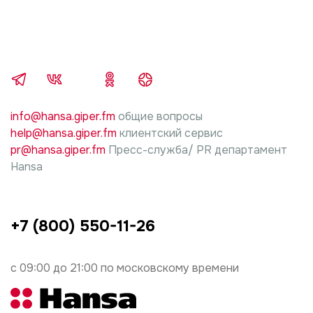
ответственности за любой ущерб, нанесенный
имуществу граждан, вследствие неправильной
установки и подключения.
5. В случае нарушений требований инструкции
производителя изделия, по установке и
подключению, ответственность за причиненный
info@hansa.giper.fm
общие вопросы
ущерб несет лицо, проводившие работы.
help@hansa.giper.fm
клиентский сервис
pr@hansa.giper.fm
Пресс-служба/ PR департамент
Hansa
+7 (800) 550-11-26
с 09:00 до 21:00 по московскому времени