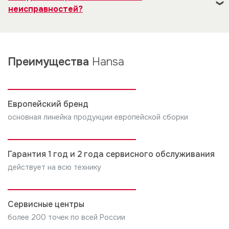
проверить — соответствует состояние ваших
продукции будущего бренда Hansa. Причем сам
неисправностей?
внутриквартирных коммуникаций, для подключения
завод стал первым в Польше, освоившим это
изделия.
1. Обесточить изделие, перекрыть подачу воды, газа.
направление.
2. Мы рекомендуем Вам обратиться с установкой
2. Посмотреть в инструкции пользователя, можно
изделия в наши сервисные центры.
Преимущества
Hansa
ли, в данном случае, что-то самостоятельно
предпринять.
3. Если Вы обратились в иные организации, поверьте
у них наличие лицензии на данные виды работ. По
3. Подготовить все документы на изделие.
окончанию работ требуйте оформления документов
Европейский бренд
о проведенных работах и использованных
4. Позвонить в сервисный центр по телефону,
основная линейка продукции европейской сборки
материалов.
указанному в документах, или на сайте компании.
4. Оплата установки (подключения) изделия
5. После проведения ремонта мастер должен
Гарантия 1 год и 2 года сервисного обслуживания
производится по прейскуранту вызванной вами
оформить документ о выполнении работ, один
действует на всю технику
организации. Неправильными признаются установка
экземпляр которого остается у Вас.
и подключение, не соответствующая требованиям,
указанным в инструкции по установке, и/или
Сервисные центры
произведенные не уполномоченными на это лицами
более 200 точек по всей России
Компания производитель не несет ни какой