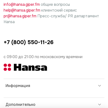
info@hansa.giper.fm
общие вопросы
ущерб несет лицо, проводившие работы.
help@hansa.giper.fm
клиентский сервис
pr@hansa.giper.fm
Пресс-служба/ PR департамент
Hansa
+7 (800) 550-11-26
с 09:00 до 21:00 по московскому времени
Информация
Дополнительно