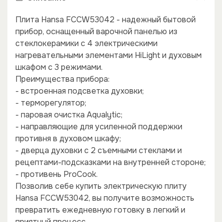
Плита Hansa FCCW53042 - надежный бытовой
прибор, оснащенный варочной панелью из
стеклокерамики с 4 электрическими
нагревательными элементами HiLight и духовым
шкафом с 3 режимами.
Преимущества прибора:
- встроенная подсветка духовки;
- терморегулятор;
- паровая очистка Aqualytic;
- направляющие для усиленной поддержки
противня в духовом шкафу;
- дверца духовки с 2 съемными стеклами и
×
×
рецептами-подсказками на внутренней стороне;
- противень ProCook.
Позволив себе купить электрическую плиту
Hansa FCCW53042, вы получите возможность
превратить ежедневную готовку в легкий и
приятный процесс.