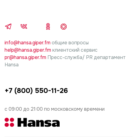
имуществу граждан, вследствие неправильной
установки и подключения.
5. В случае нарушений требований инструкции
производителя изделия, по установке и
подключению, ответственность за причиненный
info@hansa.giper.fm
общие вопросы
ущерб несет лицо, проводившие работы.
help@hansa.giper.fm
клиентский сервис
pr@hansa.giper.fm
Пресс-служба/ PR департамент
Hansa
+7 (800) 550-11-26
с 09:00 до 21:00 по московскому времени