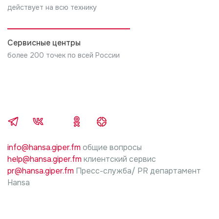
действует на всю технику
установки и подключения.
5. В случае нарушений требований инструкции
производителя изделия, по установке и
Сервисные центры
подключению, ответственность за причиненный
более 200 точек по всей России
ущерб несет лицо, проводившие работы.
info@hansa.giper.fm
общие вопросы
help@hansa.giper.fm
клиентский сервис
pr@hansa.giper.fm
Пресс-служба/ PR департамент
Hansa