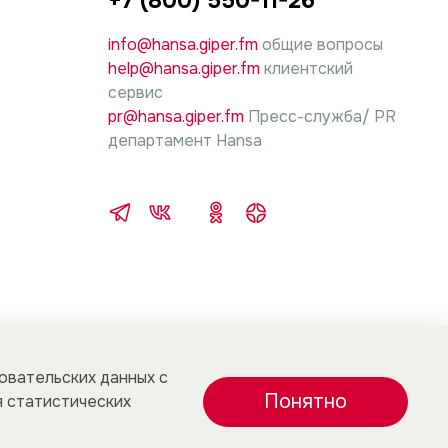
+7 (800) 550-11-26
info@hansa.giper.fm
общие вопросы
help@hansa.giper.fm
клиентский
сервис
pr@hansa.giper.fm
Пресс-служба/ PR
департамент Hansa
зовательских данных с
Понятно
 статистических