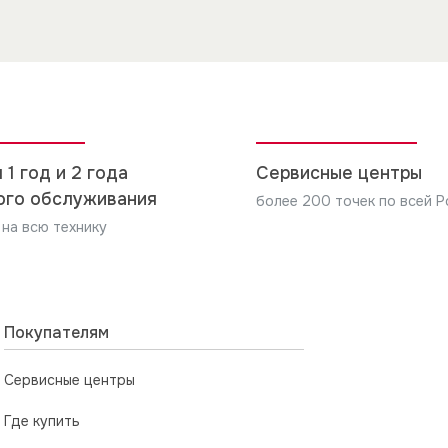
производится по прейскуранту вызванной вами организац
ьный прибор
 указанному в документах, или на сайте компании.
ям, указанным в инструкции по установке, и/или произв
ответственности за любой ущерб, нанесенный имуществу
оформить документ о выполнении работ, один экземпляр
5мм
и производителя изделия, по установке и подключению,
5мм
 1 год и 2 года
Сервисные центры
ого обслуживания
более 200 точек по всей Р
 на всю технику
Покупателям
Сервисные центры
Где купить