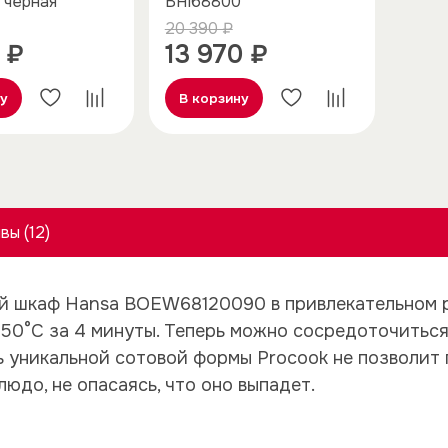
 черная
BHI68800
20 390 ₽
 ₽
13 970 ₽
ну
В корзину
вы (12)
й шкаф Hansa BOEW68120090 в привлекательном р
50°C за 4 минуты. Теперь можно сосредоточиться 
 уникальной сотовой формы Procook не позволит 
юдо, не опасаясь, что оно выпадет.