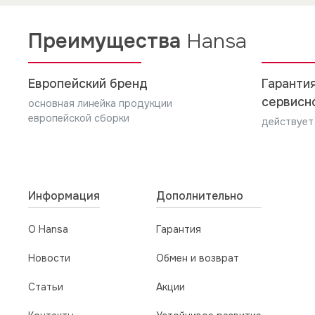
Для стандартных ДШ (65л):
установки и подключения.
плоский 430*376*25мм, глубокий 430*376*4
Преимущества
Hansa
5. В случае нарушений требований инструкци
Для ДШ Baking Pro (77л):
лицо, проводившие работы.
плоский 465*389*25мм, глубокий 465*389*4
Европейский бренд
Гарантия
сервисн
основная линейка продукции
европейской сборки
действует
Информация
Дополнительно
О Hansa
Гарантия
Новости
Обмен и возврат
Статьи
Акции