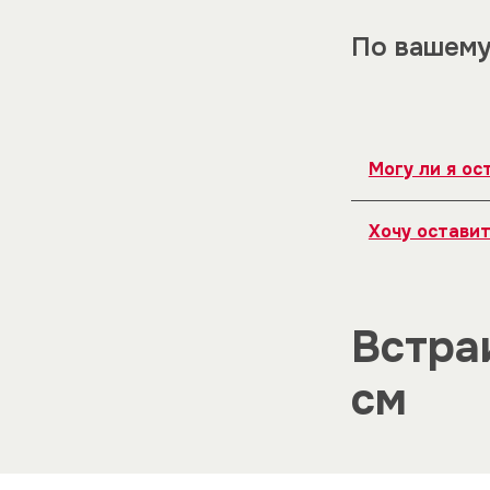
По вашему
Могу ли я ос
Под каждым т
Хочу оставит
можете присво
Пожалуйста, в
Встра
см