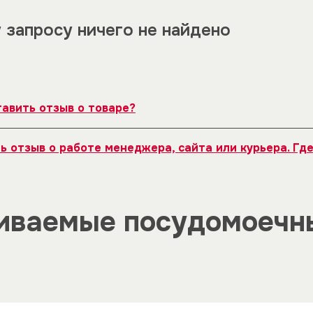
 запросу ничего не найдено
тавить отзыв о товаре?
оваром на нашем сайте существует специальное поле, г
ь отзыв о работе менеджера, сайта или курьера. Гд
ить товару от одной до пяти звёзд. Все отзывы о товар
оспользуйтесь формой обратной связи, представленной 
иваемые посудомоечн