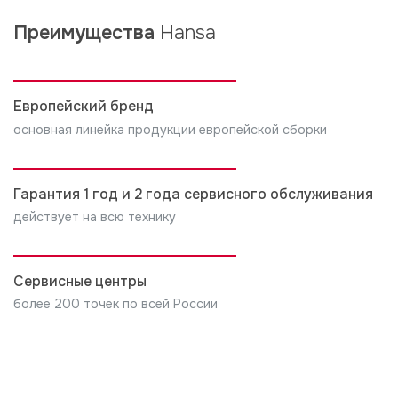
включают «Интенсивную мойку» для сложных
загрязнений, ежедневную «ЭКО-программу»,
Преимущества
Hansa
«Быструю мойку» для стаканов и ополаскивание.
Есть и полезные функции: половинная загрузка,
отсрочка старта и специальный режим для хрупкого
Европейский бренд
стекла. Точный набор программ зависит от модели,
основная линейка продукции европейской сборки
поэтому подробности лучше уточнить в инструкции
к вашей технике.
Гарантия 1 год и 2 года сервисного обслуживания
действует на всю технику
Сервисные центры
более 200 точек по всей России