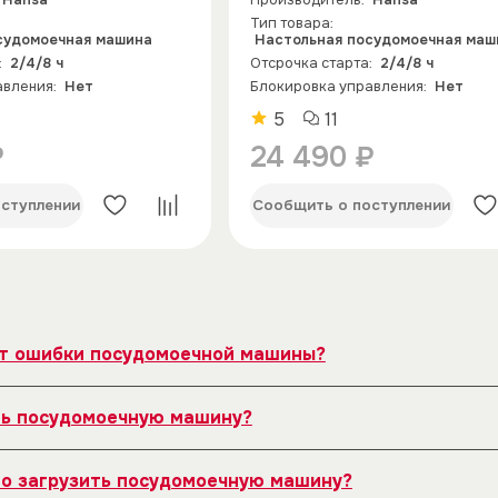
Hansa
Производитель:
Hansa
Тип товара:
судомоечная машина
Настольная посудомоечная маш
:
2/4/8 ч
Отсрочка старта:
2/4/8 ч
авления:
Нет
Блокировка управления:
Нет
5
11
₽
24 490 ₽
ступлении
Сообщить о поступлении
т ошибки посудомоечной машины?
казывают на конкретные неисправности. Например, ошиб
ть посудомоечную машину?
асором фильтра. Ошибка слива может означать засор в 
укции к вашей модели.
пециальную программу самоочистки, если она есть. При
но загрузить посудомоечную машину?
тки пищи из фильтра, протирайте резиновый уплотнител