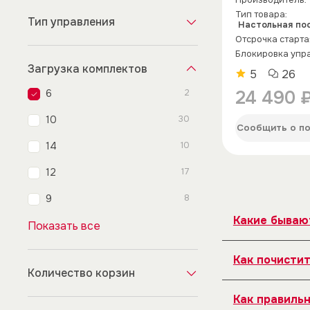
Производитель:
Тип товара:
Тип управления
Настольная по
Отсрочка старта
Блокировка упр
Загрузка комплектов
5
26
24 490 
6
2
10
30
Сообщить о по
14
10
12
17
9
8
Какие бываю
Показать все
Коды ошибок у
Как почисти
шланга или з
Количество корзин
найти в инстр
Используйте с
Как правиль
удаляйте оста