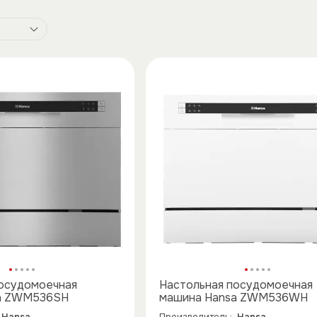
·
·
·
·
·
·
·
·
·
·
посудомоечная
Настольная посудомоечная
a ZWM536SH
машина Hansa ZWM536WH