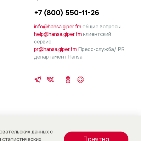
+7 (800) 550-11-26
info@hansa.giper.fm
общие вопросы
help@hansa.giper.fm
клиентский
сервис
pr@hansa.giper.fm
Пресс-служба/ PR
департамент Hansa
зовательских данных с
Понятно
 статистических