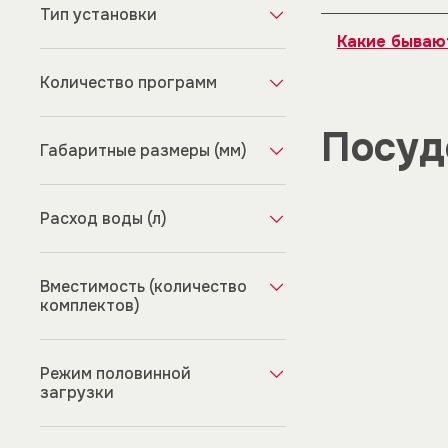
Тип установки
продлит срок
Крупные предм
Какие бываю
специальную т
свободно вра
В посудомоеч
Количество программ
мойку» для сл
полезные функ
Посуд
Габаритные размеры (мм)
программ зави
Расход воды (л)
Вместимость (количество
комплектов)
Режим половинной
загрузки