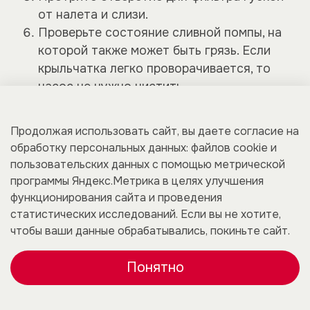
от налета и слизи.
Проверьте состояние сливной помпы, на
которой также может быть грязь. Если
крыльчатка легко проворачивается, то
насос не нужно чистить.
Установите фильтр обратно и включите
машину.
Продолжая использовать сайт, вы даете согласие на
обработку персональных данных: файлов cookie и
Эта задача может оказаться непростой,
пользовательских данных с помощью метрической
особенно если машинка встроена в мебель или
программы Яндекс.Метрика в целях улучшения
находится в труднодоступном месте. В таких
функционирования сайта и проведения
случаях лучше вызвать специалистов.
статистических исследований. Если вы не хотите,
чтобы ваши данные обрабатывались, покиньте сайт.
Понятно
Каталог
Корзина
Избранное
Профиль
Преимущества
Hansa